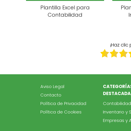
Plantilla Excel para
Pla
Contabilidad
I
¡Haz clic
Aviso Legal
CATEGORÍA
DESTACADA
Contacto
Política de Privacidad
Contabilidad
Política de Cookies
Inventario y 
Empresas y