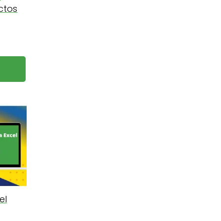
ctos
el