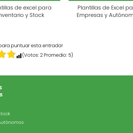
ntillas de excel para
Plantillas de Excel p
nventario y Stock
Empresas y Autóno
 para puntuar esta entrada!
(Votos:
2
Promedio:
5
)
S
S
Stock
 Autónomos