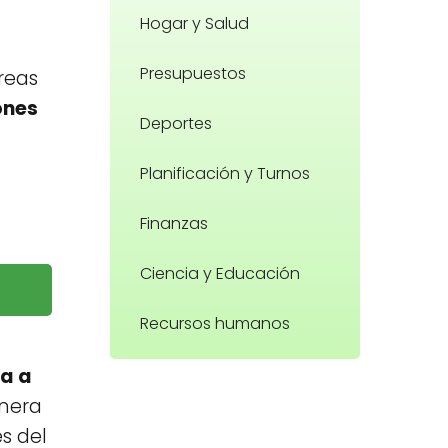
Hogar y Salud
Presupuestos
reas
ones
Deportes
Planificación y Turnos
Finanzas
Ciencia y Educación
Recursos humanos
ma a
anera
es del